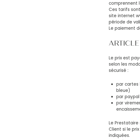
comprennent le
Ces tarifs sont
site internet 
période de val
Le paiement de
ARTICLE 
Le prix est pa
selon les moda
sécurisé :
par cartes 
bleue)
par paypal
par viremen
encaisseme
Le Prestataire
Client si le pr
indiquées.