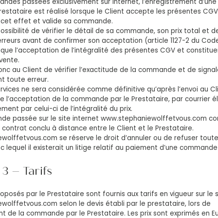
andes passées exclusivement sur internet, l’enregistrement d’u
 Prestataire est réalisé lorsque le Client accepte les présentes CG
 cet effet et valide sa commande.
possibilité de vérifier le détail de sa commande, son prix total et d
erreurs avant de confirmer son acceptation (article 1127-2 du Code
lique l’acceptation de l’intégralité des présentes CGV et constitu
vente.
donc au Client de vérifier l’exactitude de la commande et de signal
 toute erreur.
rvices ne sera considérée comme définitive qu’après l’envoi au Cl
e l’acceptation de la commande par le Prestataire, par courrier é
ent par celui-ci de l’intégralité du prix.
e passée sur le site internet www.stephaniewolffetvous.com con
contrat conclu à distance entre le Client et le Prestataire.
wolffetvous.com se réserve le droit d’annuler ou de refuser to
c lequel il existerait un litige relatif au paiement d’une commande
3 – Tarifs
oposés par le Prestataire sont fournis aux tarifs en vigueur sur le s
olffetvous.com selon le devis établi par le prestataire, lors de
nt de la commande par le Prestataire. Les prix sont exprimés en Eur