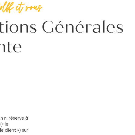
lff et vous
tions Générales
nte
n ni réserve à
(« le
e client ») sur