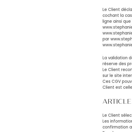
Le Client décl
cochant la ca
ligne ainsi que
www.stephanie
www.stephanie
par www.stepha
www.stephanie
La validation 
réserve des p
Le Client reco
sur le site in
Ces CGV pouvan
Client est cel
ARTICLE
Le Client sélec
Les informatio
confirmation a