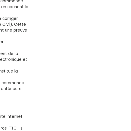
ne commande
V en cochant la
e corriger
 Civil). Cette
ent une preuve
er
ient de la
lectronique et
stitue la
ute commande
 antérieure.
ite internet
os, TTC. ils