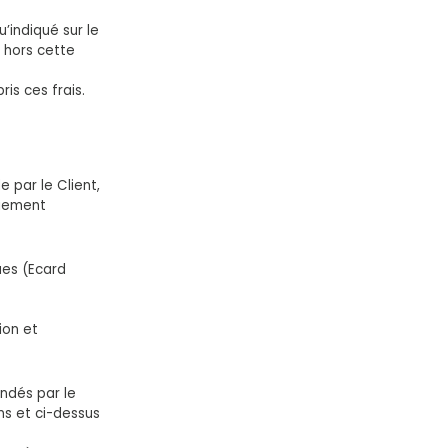
’indiqué sur le
, hors cette
is ces frais.
 par le Client,
aiement
ues (Ecard
ion et
ndés par le
ons et ci-dessus