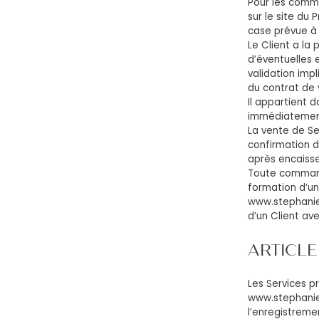
Pour les comm
sur le site du
case prévue à
Le Client a la 
d’éventuelles 
validation imp
du contrat de 
Il appartient 
immédiatement
La vente de Se
confirmation d
après encaissem
Toute command
formation d’un 
www.stephanie
d’un Client ave
ARTICLE 
Les Services pr
www.stephaniew
l’enregistreme