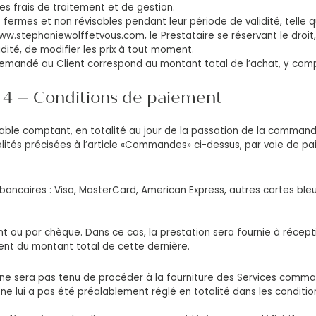
s frais de traitement et de gestion.
 fermes et non révisables pendant leur période de validité, telle qu
www.stephaniewolffetvous.com, le Prestataire se réservant le droit
idité, de modifier les prix à tout moment.
mandé au Client correspond au montant total de l’achat, y compr
4 – Conditions de paiement
yable comptant, en totalité au jour de la passation de la commande
lités précisées à l’article «Commandes» ci-dessus, par voie de p
bancaires : Visa, MasterCard, American Express, autres cartes ble
t ou par chèque. Dans ce cas, la prestation sera fournie à récept
nt du montant total de cette dernière.
 ne sera pas tenu de procéder à la fourniture des Services comma
ix ne lui a pas été préalablement réglé en totalité dans les conditi