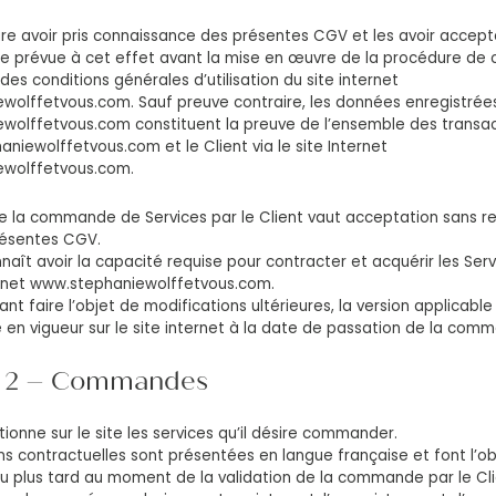
are avoir pris connaissance des présentes CGV et les avoir accep
se prévue à cet effet avant la mise en œuvre de la procédure d
 des conditions générales d’utilisation du site internet
wolffetvous.com. Sauf preuve contraire, les données enregistrée
wolffetvous.com constituent la preuve de l’ensemble des transa
niewolffetvous.com et le Client via le site Internet
wolffetvous.com.
de la commande de Services par le Client vaut acceptation sans res
résentes CGV.
nnaît avoir la capacité requise pour contracter et acquérir les Se
ternet www.stephaniewolffetvous.com.
t faire l’objet de modifications ultérieures, la version applicable
le en vigueur sur le site internet à la date de passation de la com
 2 – Commandes
tionne sur le site les services qu’il désire commander.
ns contractuelles sont présentées en langue française et font l’ob
u plus tard au moment de la validation de la commande par le Cli