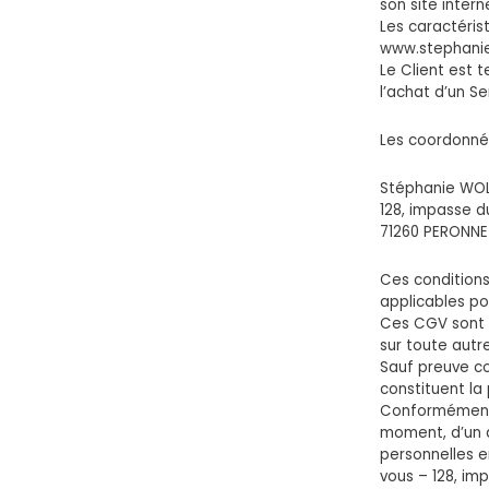
son site inte
Les caractérist
www.stephani
Le Client est 
l’achat d’un Se
Les coordonnée
Stéphanie WOL
128, impasse 
71260 PERONNE
Ces conditions
applicables po
Ces CGV sont a
sur toute autr
Sauf preuve co
constituent la
Conformément à 
moment, d’un d
personnelles en
vous – 128, i