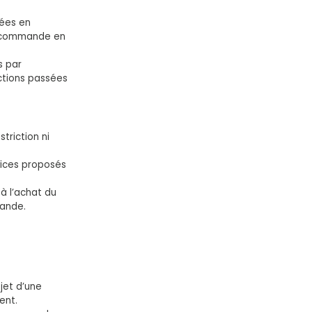
tées en
e commande en
s par
ctions passées
triction ni
rvices proposés
 à l’achat du
mande.
jet d’une
ent.