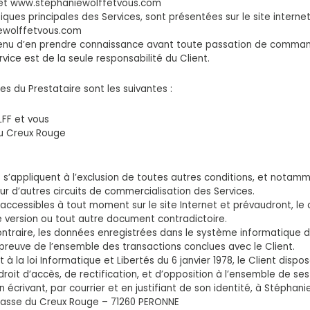
rnet www.stephaniewolffetvous.com
iques principales des Services, sont présentées sur le site interne
ewolffetvous.com
tenu d’en prendre connaissance avant toute passation de command
rvice est de la seule responsabilité du Client.
s du Prestataire sont les suivantes :
FF et vous
du Creux Rouge
 s’appliquent à l’exclusion de toutes autres conditions, et notamm
ur d’autres circuits de commercialisation des Services.
ccessibles à tout moment sur le site Internet et prévaudront, le
e version ou tout autre document contradictoire.
ntraire, les données enregistrées dans le système informatique d
 preuve de l’ensemble des transactions conclues avec le Client.
la loi Informatique et Libertés du 6 janvier 1978, le Client dispos
roit d’accès, de rectification, et d’opposition à l’ensemble de s
 écrivant, par courrier et en justifiant de son identité, à Stéphan
mpasse du Creux Rouge – 71260 PERONNE