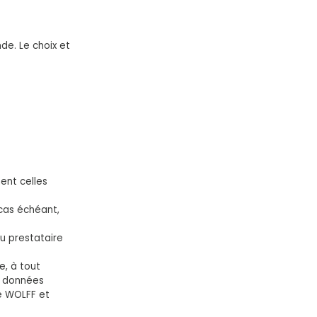
t
e. Le choix et
ent celles
 cas échéant,
u prestataire
e, à tout
es données
ie WOLFF et